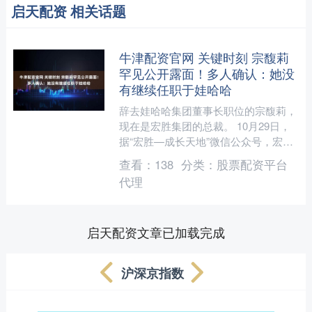
启天配资 相关话题
牛津配资官网 关键时刻 宗馥莉
罕见公开露面！多人确认：她没
有继续任职于娃哈哈
辞去娃哈哈集团董事长职位的宗馥莉，
现在是宏胜集团的总裁。 10月29日，
据“宏胜—成长天地”微信公众号，宏胜
集团片区工作会议在杭州顺利举行。会
查看：
138
分类：
股票配资平台
议系统梳理2025....
代理
启天配资文章已加载完成
沪深京指数