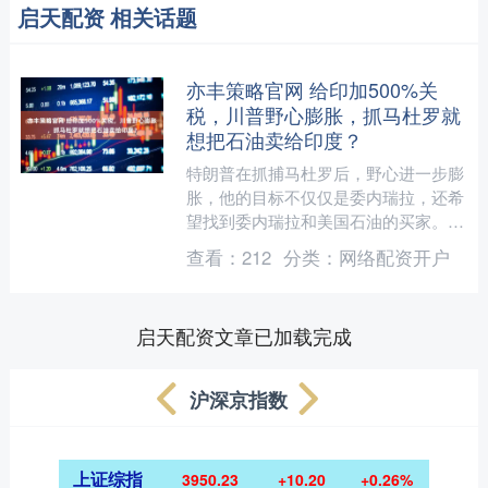
启天配资 相关话题
亦丰策略官网 给印加500%关
税，川普野心膨胀，抓马杜罗就
想把石油卖给印度？
特朗普在抓捕马杜罗后，野心进一步膨
胀，他的目标不仅仅是委内瑞拉，还希
望找到委内瑞拉和美国石油的买家。美
国如今已经对印度加征了50%的关税，
查看：
212
分类：
网络配资开户
而特朗普的下一步，可能....
启天配资文章已加载完成
沪深京指数
上证综指
3950.23
+10.20
+0.26%